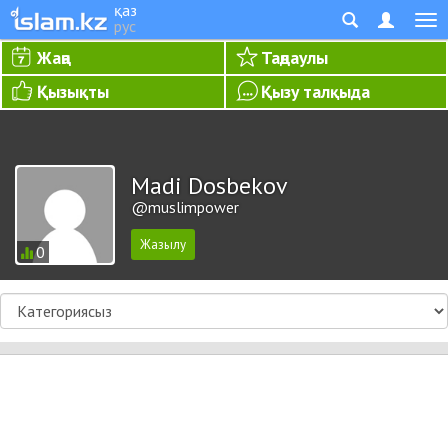
қаз
рус
Жаңа
Таңдаулы
Қызықты
Қызу талқыда
Madi Dosbekov
@muslimpower
0