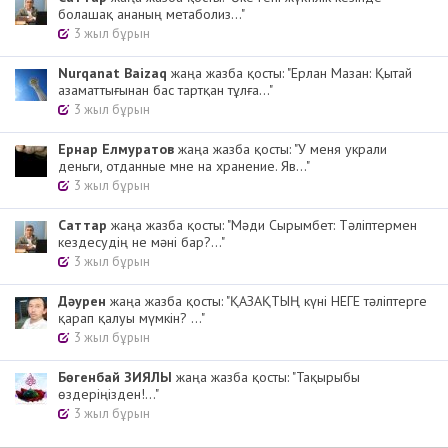
болашақ ананың метаболиз..."
3 жыл бұрын
Nurqanat Baizaq
жаңа жазба қосты: "Ерлан Мазан: Қытай
азаматтығынан бас тартқан тұлға..."
3 жыл бұрын
Ернар Елмуратов
жаңа жазба қосты: "У меня украли
деньги, отданные мне на хранение. Яв..."
3 жыл бұрын
Cаттар
жаңа жазба қосты: "Мәди Сырымбет: Тәліптермен
кездесудің не мәні бар?..."
3 жыл бұрын
Дәурен
жаңа жазба қосты: "ҚАЗАҚТЫҢ күні НЕГЕ тәліптерге
қарап қалуы мүмкін? ..."
3 жыл бұрын
Бөгенбай ЗИЯЛЫ
жаңа жазба қосты: "Тақырыбы
өздеріңізден!..."
3 жыл бұрын