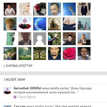
» БАРЛЫҚ БЛОГТАР
ТІКЕЛЕЙ ЭФИР
Бөгенбай ЗИЯЛЫ
жаңа жазба қосты: "День бороды:
история неотъемлемой части мужской мо..."
3 жыл бұрын
Cаттар
жаңа жазба қосты: "Әке гені жүктілік кезінде